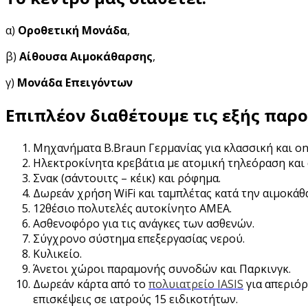
α)
Οροθετική Μονάδα
,
β)
Αίθουσα Αιμοκάθαρσης
,
γ)
Μονάδα Επειγόντων
Επιπλέον διαθέτουμε τις εξής παρο
Μηχανήματα B.Braun Γερμανίας για κλασσική και on
Ηλεκτροκίνητα κρεβάτια με ατομική τηλεόραση και 
Σνακ (σάντουιτς – κέικ) και ρόφημα.
Δωρεάν χρήση WiFi και ταμπλέτας κατά την αιμοκάθ
12θέσιο πολυτελές αυτοκίνητο ΑΜΕΑ.
Ασθενοφόρο για τις ανάγκες των ασθενών.
Σύγχρονο σύστημα επεξεργασίας νερού.
Κυλικείο.
Άνετοι χώροι παραμονής συνοδών και Παρκινγκ.
Δωρεάν κάρτα από το
πολυιατρείο IASIS
για απεριόρ
επισκέψεις σε ιατρούς 15 ειδικοτήτων.