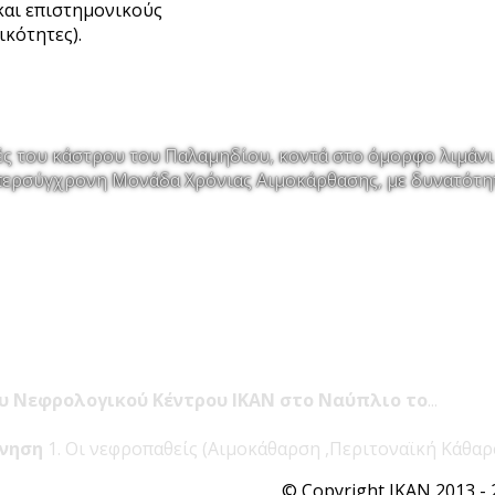
και επιστημονικούς
ικότητες).
Σύγχρονες κτη
ένα χιλιόμετρο 
ές του κάστρου του Παλαμηδίου, κοντά στο όμορφο λιμάνι
 υπερσύγχρονη Μονάδα Χρόνιας Αιμοκάρθασης, με δυνατότη
ου Νεφρολογικού Κέντρου ΙΚΑΝ στο Ναύπλιο το
...
ίνηση
1. Οι νεφροπαθείς (Αιμοκάθαρση ,Περιτοναϊκή Κάθαρσ
© Copyright IKAN 2013 - 