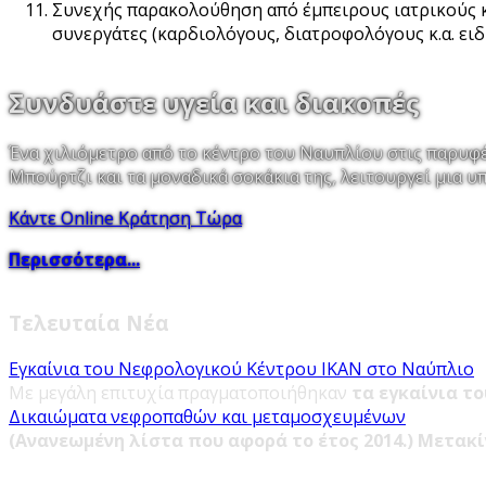
Συνεχής παρακολούθηση από έμπειρους ιατρικούς 
συνεργάτες (καρδιολόγους, διατροφολόγους κ.α. ειδ
Συνδυάστε υγεία και διακοπές
Ένα χιλιόμετρο από το κέντρο του Ναυπλίου στις παρυφ
Μπούρτζι και τα μοναδικά σοκάκια της, λειτουργεί μια
Κάντε Online Κράτηση Τώρα
Περισσότερα...
Τελευταία Νέα
Εγκαίνια του Νεφρολογικού Κέντρου ΙΚΑΝ στο Ναύπλιο
Με μεγάλη επιτυχία πραγματοποιήθηκαν
τα εγκαίνια τ
Δικαιώματα νεφροπαθών και μεταμοσχευμένων
(Ανανεωμένη λίστα που αφορά το έτος 2014.)
Μετακ