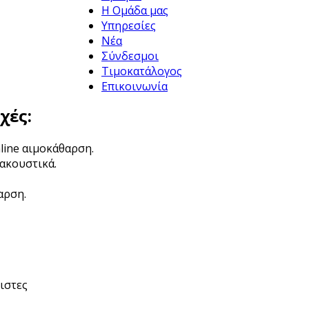
Η Ομάδα μας
Υπηρεσίες
Νέα
Σύνδεσμοι
Τιμοκατάλογος
Επικοινωνία
χές:
line αιμοκάθαρση.
ακουστικά.
αρση.
ιστες