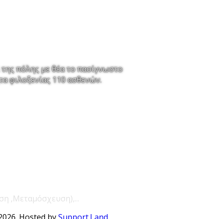
ριακές εγκαταστάσεις
από το κέντρο του Ναυπλίου.
 της πόλης με θέα το πασίγνωστο
τα φιλοξενίας 110 ασθενών.
η ,Μεταμόσχευση),...
2026.
Hosted by
Support.Land